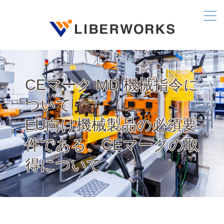
CEマーク MD 機械指令に
ついて
EU向け機械製品の必須要
件である、CEマークの取
得について